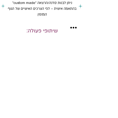
ניתן לבנות סדנה/הרצאה "custom made"
בהתאמה אישית – לפי הצרכים האישיים של הגוף
המזמין
שיתופי פעולה:
גלריית וידאו
All Videos
איזה שאלות אסור לשאול בראיונות