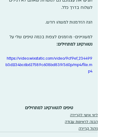
הציעו את עצמכם גם למשרות שאתם לא רגילים 
לשלוח בדרך כלל. 
הנה הזדמנות למשהו חדש.
למעוניינים- מוזמנים לצפות בכמה טיפים שלי על 
נטוורקינג למתחילים:
https://video.wixstatic.com/video/9cf9ef_234499
b3d1134bc6b627589c608bd839/360p/mp4/file.m
p4
טיפים לנטוורקינג למתחילים
ליווי אישי לקריירה
הכנה לראיונות עבודה
ניהול קריירה