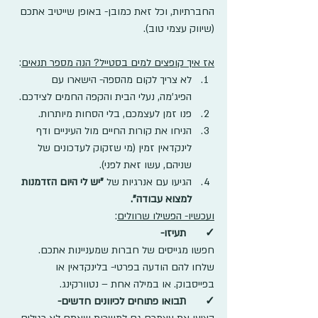
החברתיות, וכל זאת כמובן- באופן שייטיב אתכם 
(שיווק עצמי טוב).
אז איך קופצים למים בסטייל? הנה מספר תנאים
:
לא צריך לקום מהספה- הישארו עם 
הפיג'מה, נעלי הבית והקפה החמים לצידכם.
פנו זמן לעצמכם, בלי הסחות מיותרות.
הניחו את קורות החיים מול העיניים ודף 
לינקדאין זמין (מי שזקוק לעדכונים של 
שניהם, עשו זאת לפני). 
הגיעו עם אנרגיות של 
"יש לי היום הזדמנות 
למצוא עבודה".
ועכשיו- הפשילו שרוולים
:
✓
תעיזו-
חפשו מגייסים של חברות שמעניינות אתכם. 
שלחו להם הודעה בפרטי- בלינקדאין או 
בפייסבוק. או במילה אחת – נטוורקינג.
✓
תבואו פתוחים לכיוונים חדשים-