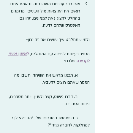
ואם כבר עשיתם משהו כזה, ובאמת אתם 
רואים את התוצאות מול העיניים- מוזמנים 
בהחלט להציג זאת לממונים. זהו גם 
האינטרס שלהם לדעת.
ולמי שמתלבט איך עושים את זה נכון- 
מספר רעיונות לשיחה עם המנהל/ת, 
ל
אימון אישי 
לקריירה
שלכם:
	א. תכננו מראש את השיחה, חשבו מה 
המסר שאתם רוצים להעביר.
	ב. דברו פשוט, קצר ולעניין. יותר מספרים, 
פחות הסברים.
	ג. השתמשו במונחים של- "מה ייצא לך/ 
למחלקה/ לחברה מזה"?